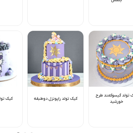
بنفش
 تولد گیسوکمند طرح
کیک تولد راپونزل دوطبقه
کیک تول
خورشید