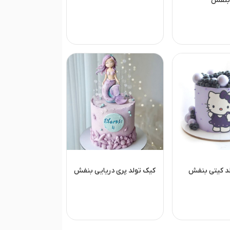
بنفش
د کیتی بنفش
کیک تولد پری دریایی بنفش