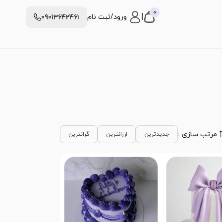
0
|
ورود/ثبت نام
09013642461
مرتب سازی :
جدیدترین
ارزانترین
گرانترین