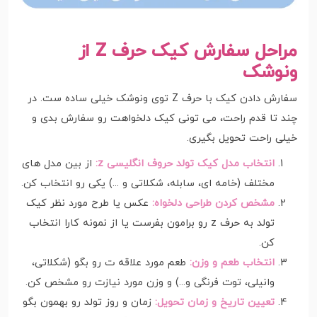
مراحل سفارش کیک حرف Z از
ونوشک
سفارش دادن کیک با حرف Z توی ونوشک خیلی ساده ست. در
چند تا قدم راحت، می تونی کیک دلخواهت رو سفارش بدی و
خیلی راحت تحویل بگیری.
انتخاب مدل کیک تولد حروف انگلیسی z:
از بین مدل های
مختلف (خامه ای، سابله، شکلاتی و ...) یکی رو انتخاب کن.
مشخص کردن طراحی دلخواه:
عکس یا طرح مورد نظر کیک
تولد به حرف z رو برامون بفرست یا از نمونه کارا انتخاب
کن.
انتخاب طعم و وزن:
طعم مورد علاقه ت رو بگو (شکلاتی،
وانیلی، توت فرنگی و...) و وزن مورد نیازت رو مشخص کن.
تعیین تاریخ و زمان تحویل:
زمان و روز تولد رو بهمون بگو