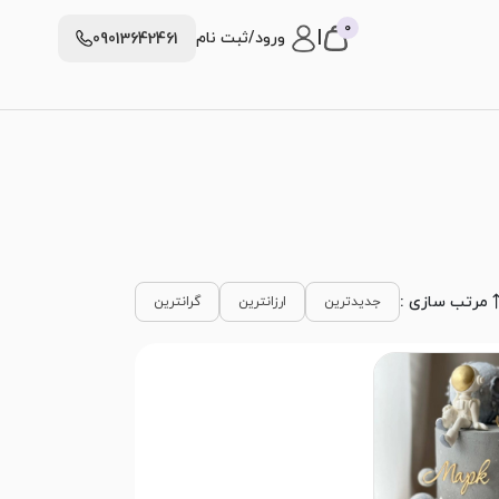
0
|
ورود/ثبت نام
09013642461
مرتب سازی :
جدیدترین
ارزانترین
گرانترین