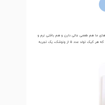
های ما هم طعمی عالی دارن و هم بافتی نرم و
خوشمزه. علاوه بر این، طراحی های کیک ما با دقت انجام می شه تا هیچ جزئیاتی از قلم نیفته. شما می تونید مطمئن باشید که هر کیک تولد عدد 5 از ونوشک، یک تجربه