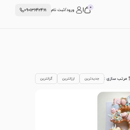
0
|
ورود/ثبت نام
09013642461
مرتب سازی :
جدیدترین
ارزانترین
گرانترین