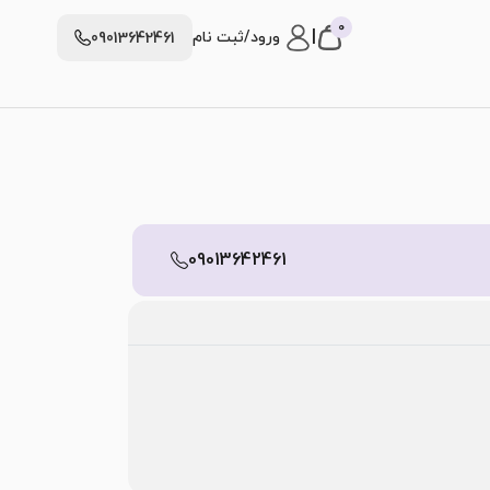
0
|
ورود/ثبت نام
09013642461
09013642461