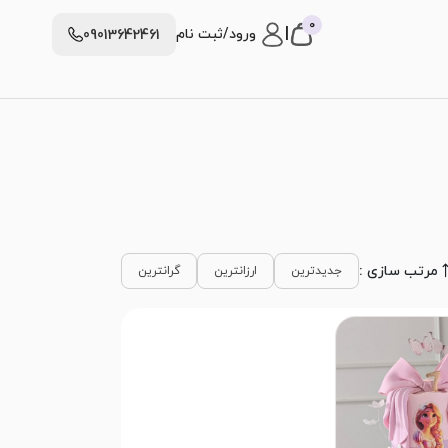
0
|
ورود/ثبت نام
09013642461
مرتب سازی :
جدیدترین
ارزانترین
گرانترین