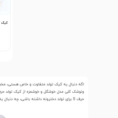
حرف S برای تولد دخترونه داشته باشی، چه دنبال یه کیک تولد خاص و لاکچری به شکل S باشی، ما همه چی رو برات آماده کردیم!