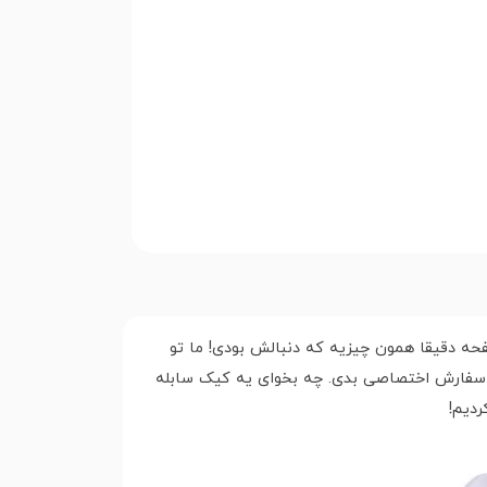
اگه اول اسم کسی که برات مهمه با حرف S شروع می شه، این صفحه دقیقا همون چیزیه که دنبالش بودی! ما تو
ی، انتخاب کنی یا حتی سفارش اختصاصی بدی. چه بخوای یه کیک سابله