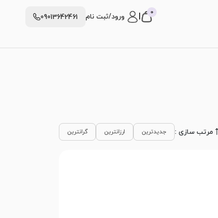
0
|
ورود/ثبت نام
09013642461
مرتب سازی :
جدیدترین
ارزانترین
گرانترین