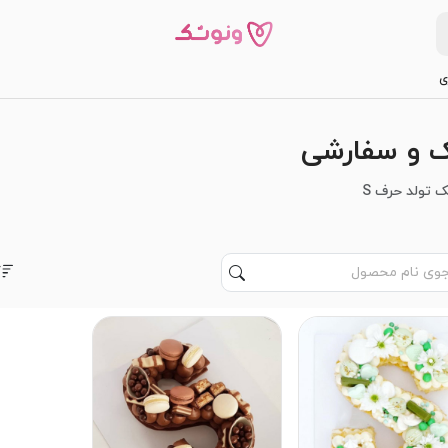
ی
 تولد حرف S