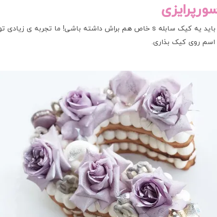
ورپرایزی
می خوای تولد کسی رو یواشکی سورپرایز کنی؟ پس باید یه کیک سابله s خاص هم براش
اسم روی کیک بذاری.