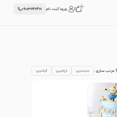
0
|
ورود/ثبت نام
09013642461
مرتب سازی :
جدیدترین
ارزانترین
گرانترین