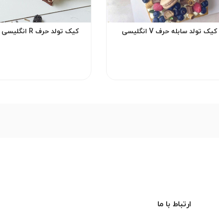
کیک تولد سابله حرف V انگلیسی
کیک تولد حرف R انگلیسی شکلاتی
ارتباط با ما