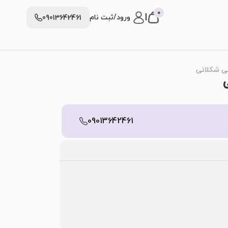
0
|
ورود/ثبت نام
09013642461
09013642461