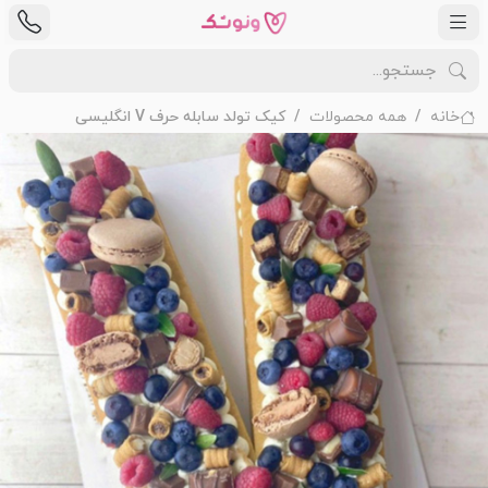
خانه
همه محصولات
کیک تولد سابله حرف V انگلیسی