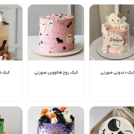
یک دندونی صورتی
کیک روح هالووین صورتی
کیک ه