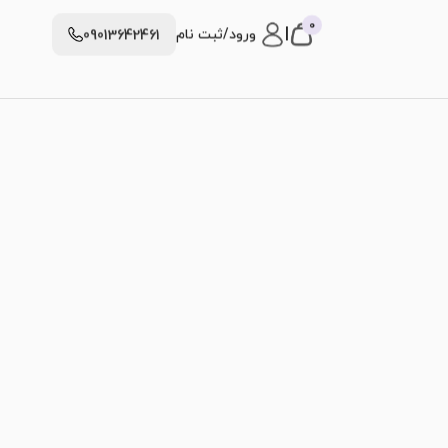
0
|
ورود/ثبت نام
09013642461