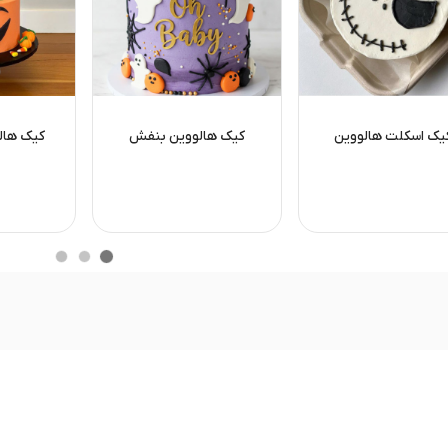
یک اسکلت هالووین
کیک هالووین بنفش
کیک هال