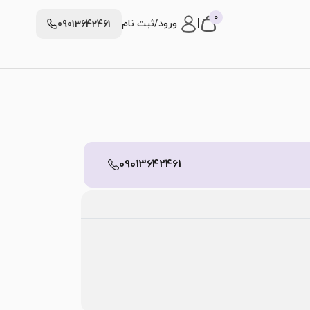
0
|
ورود/ثبت نام
09013642461
09013642461