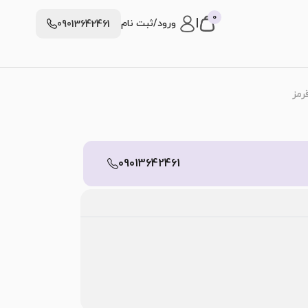
0
|
ورود/ثبت نام
09013642461
رمز
09013642461