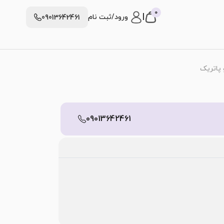
0
|
ورود/ثبت نام
09013642461
 پاتریک
09013642461