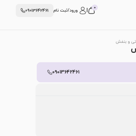
0
|
ورود/ثبت نام
09013642461
تی و بنفش
ش
09013642461