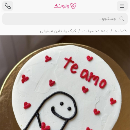
خانه
همه محصولات
کیک ولنتاین میقولی