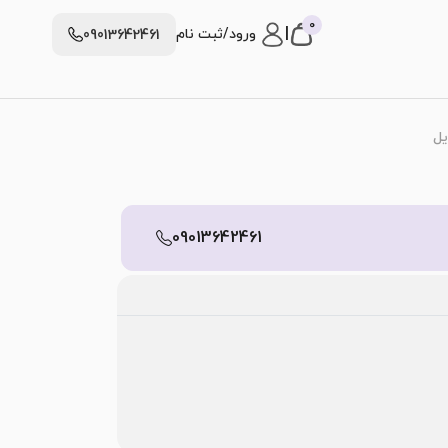
0
|
ورود/ثبت نام
09013642461
یل
09013642461