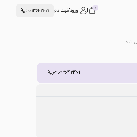
0
|
ورود/ثبت نام
09013642461
ی شاد
09013642461