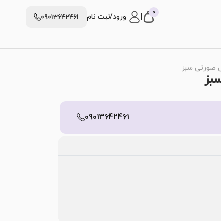
0
|
ورود/ثبت نام
09013642461
09013642461