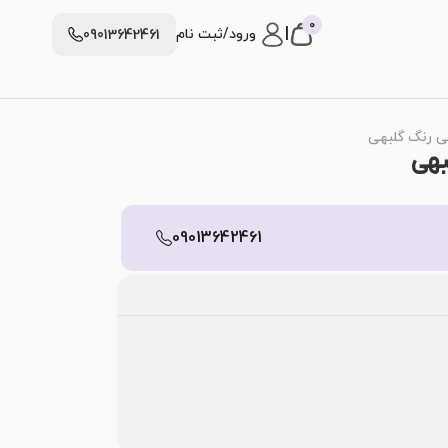
0
|
ورود/ثبت نام
09013642461
09013642461